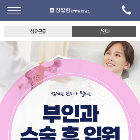
섬유근통
부인과