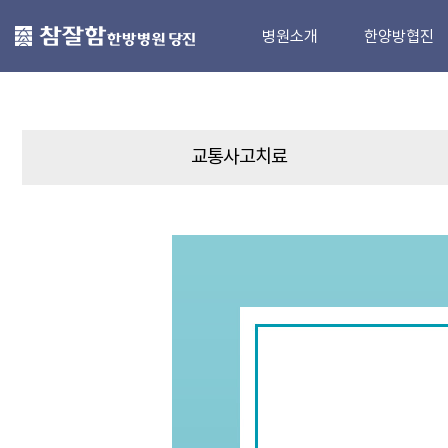
병원소개
한양방협진
브랜드스토리
올케어치료
의료진소개
한방치료
교통사고치료
지점소개
양방치료
ENU 약침
프리미엄 강골단