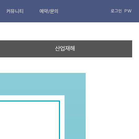
커뮤니티
예약/문의
로그인
PW
공지사항
온라인상담
비급여진료안내
온라인예약
산업재해
MRI로 보는
카카오톡상담
치료결과
네이버예약
환자가 직접 쓴
치료후기
동영상후기
참잘함TV