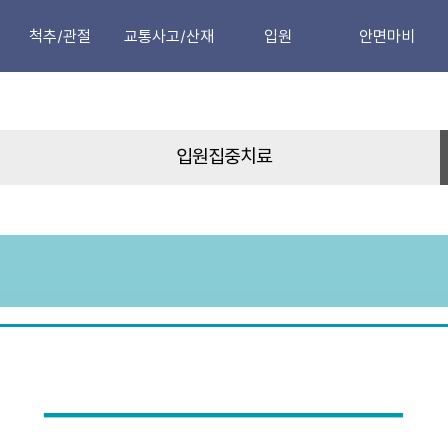
척추/관절
교통사고/산재
입원
안면마비
목
교통사고치료
섬유근통
안면마비
어깨
입원집중치료
부인과
입원집중치료
허리
산업재해
무릎관절
팔꿈치/손목
고관절
수술후재활
족부질환